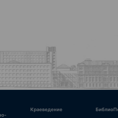
Краеведение
БиблиоП
но-