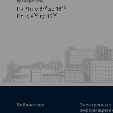
Время работы
00
45
Пн-Чт: с 8
до 16
00
30
Пт: с 8
до 15
Библиотека
Электронные
информацион