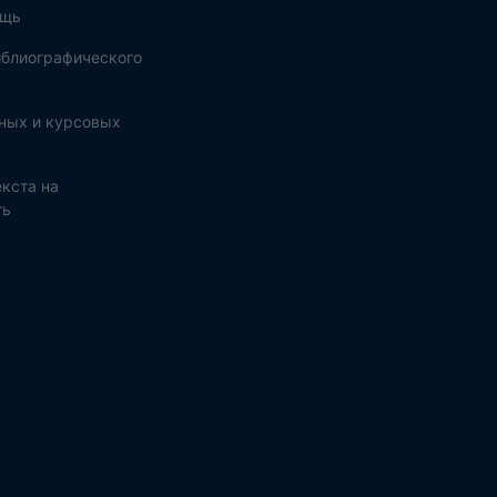
ощь
блиографического
ных и курсовых
кста на
ть