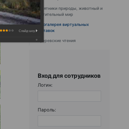
Памятники природы, животный и
растительный мир
Фотогалерея виртуальных
выставок
Слайд-шоу:
Юферевские чтения
Вход для сотрудников
Логин:
Пароль: