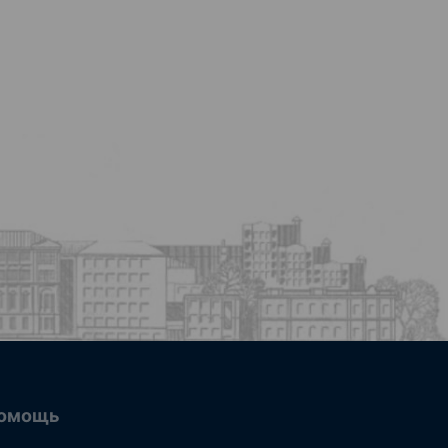
омощь