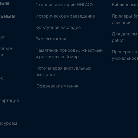
ные
Страницы истории ННГАСУ
Библиопом
льные
Историческое краеведение
Примеры би
описания
Культурное наследие
Для диплом
ог
Экология края
работ
рсы и
Памятники природы, животный
Проверка те
ки
и растительный мир
уникальнос
Фотогалерея виртуальных
выставок
ы)
Юферевские чтения
сертаций
ресурсам