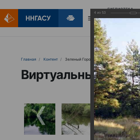
БИБЛИОТЕКА
4
из
53
БИБЛИОПОМОЩ
Главная
Контент
Зеленый Город
Виртуальные выст