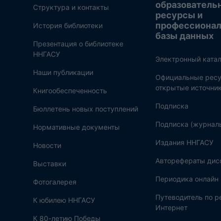
образователь
Структура и контакты
ресурсы и
профессиона
История библиотеки
базы данных
Презентация о библиотеке
ННГАСУ
Электронный катал
Наши публикации
Официальные ресу
открытые источни
Книгообеспеченность
Подписка
Бюллетень новых поступлений
Подписка (журнал
Нормативные документы
Издания ННГАСУ
Новости
Авторефераты дис
Выставки
Периодика онлайн
Фотогалерея
Путеводитель по 
К юбилею ННГАСУ
Интернет
К 80-летию Победы