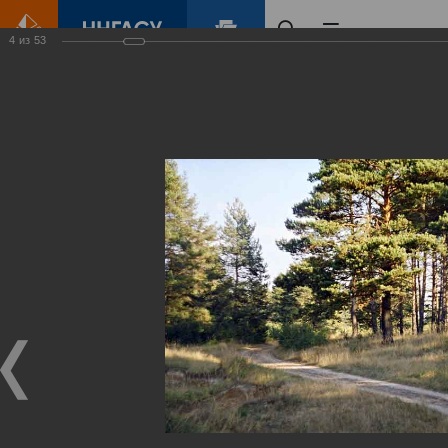
4
из
53
Главная
Контент
Зеленый Город
Виртуальные
выставки
(фотоальбомы)