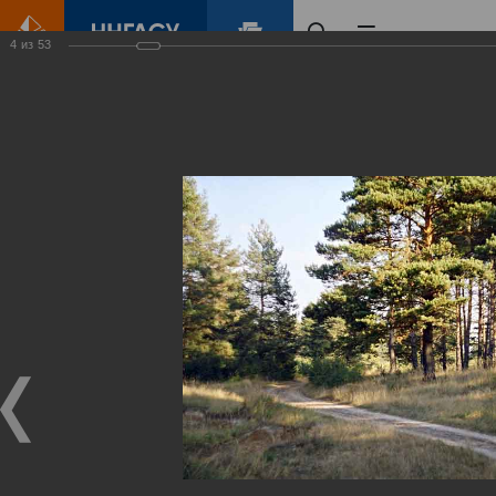
4
из
53
Главная
Контент
Зеленый Город
Виртуальные
выставки
(фотоальбомы)