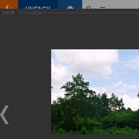
3
из
53
Главная
Контент
Зеленый Город
Виртуальные
выставки
(фотоальбомы)