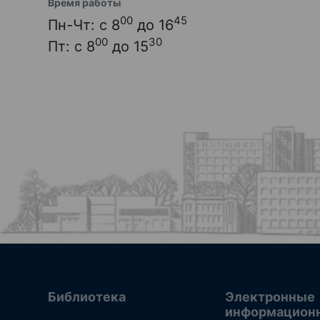
Время работы
00
45
Пн-Чт: с 8
до 16
00
30
Пт: с 8
до 15
Библиотека
Электронные
информацион