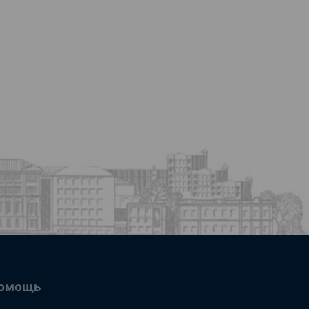
омощь