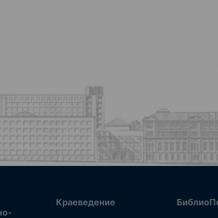
Краеведение
БиблиоП
но-