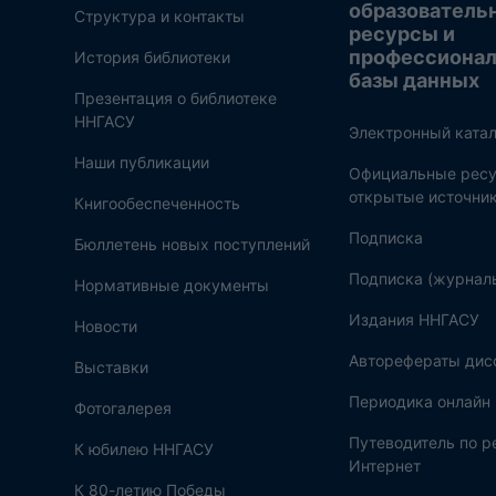
образователь
Структура и контакты
ресурсы и
профессиона
История библиотеки
базы данных
Презентация о библиотеке
ННГАСУ
Электронный катал
Наши публикации
Официальные ресу
открытые источни
Книгообеспеченность
Подписка
Бюллетень новых поступлений
Подписка (журнал
Нормативные документы
Издания ННГАСУ
Новости
Авторефераты дис
Выставки
Периодика онлайн
Фотогалерея
Путеводитель по 
К юбилею ННГАСУ
Интернет
К 80-летию Победы