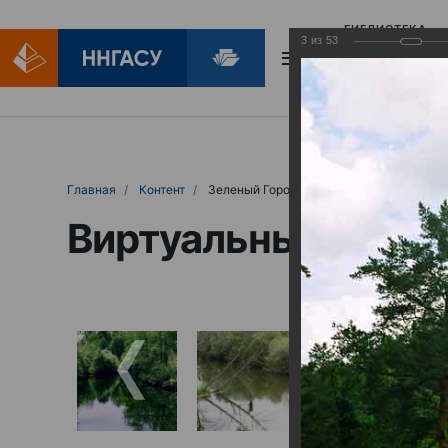
БИБЛИОТЕКА
3
из
53
БИБЛИОПОМОЩ
Главная
Контент
Зеленый Город
Виртуальные выст