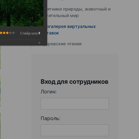
Памятники природы, животный и
растительный мир
Фотогалерея виртуальных
выставок
Слайд-шоу:
Юферевские чтения
Вход для сотрудников
Логин:
Пароль: