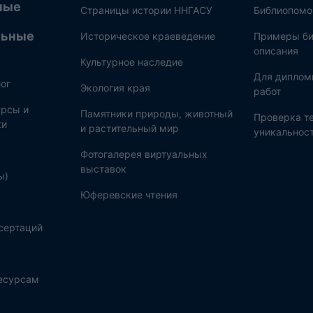
ные
Страницы истории ННГАСУ
Библиопом
льные
Историческое краеведение
Примеры би
описания
Культурное наследие
Для диплом
ог
Экология края
работ
рсы и
Памятники природы, животный
Проверка те
ки
и растительный мир
уникальнос
Фотогалерея виртуальных
выставок
ы)
Юферевские чтения
сертаций
ресурсам