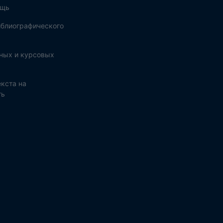
ощь
блиографического
ных и курсовых
кста на
ть