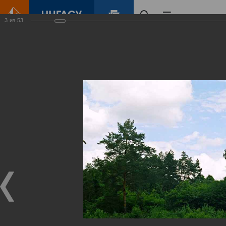
3
из
53
Главная
Контент
Зеленый Город
Виртуальные
выставки
(фотоальбомы)