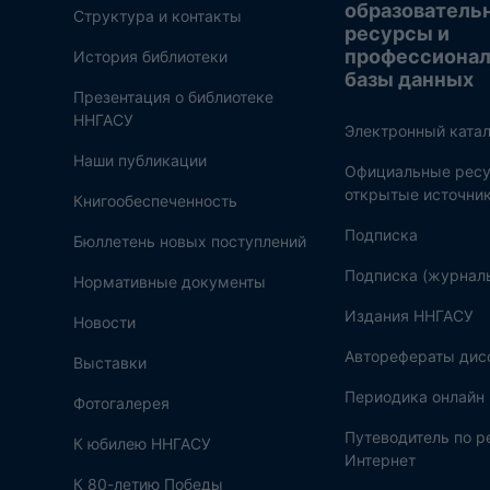
образователь
Структура и контакты
ресурсы и
профессиона
История библиотеки
базы данных
Презентация о библиотеке
ННГАСУ
Электронный катал
Наши публикации
Официальные ресу
открытые источни
Книгообеспеченность
Подписка
Бюллетень новых поступлений
Подписка (журнал
Нормативные документы
Издания ННГАСУ
Новости
Авторефераты дис
Выставки
Периодика онлайн
Фотогалерея
Путеводитель по 
К юбилею ННГАСУ
Интернет
К 80-летию Победы