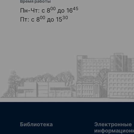
Время работы
00
45
Пн-Чт: с 8
до 16
00
30
Пт: с 8
до 15
Библиотека
Электронные
информацион