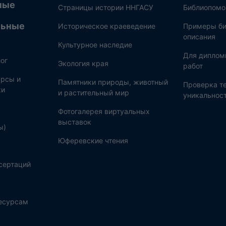
ные
Страницы истории ННГАСУ
Библиопом
льные
Историческое краеведение
Примеры би
описания
Культурное наследие
Для диплом
ог
Экология края
работ
рсы и
Памятники природы, животный
Проверка те
ки
и растительный мир
уникальнос
Фотогалерея виртуальных
выставок
ы)
Юферевские чтения
сертаций
ресурсам