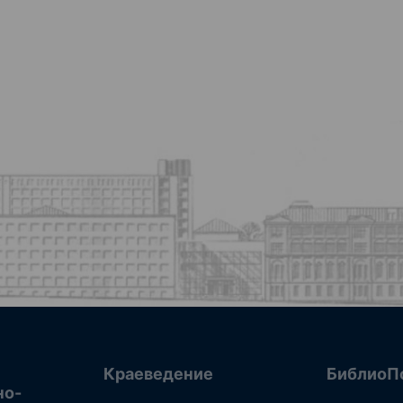
Краеведение
БиблиоП
но-