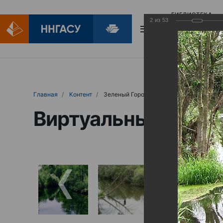
БИБЛИОТЕКА
2
из
53
БИБЛИОПОМОЩ
Главная
Контент
Зеленый Город
Виртуальные выст