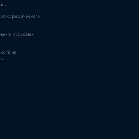
ощь
блиографического
ных и курсовых
кста на
ть