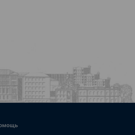
омощь