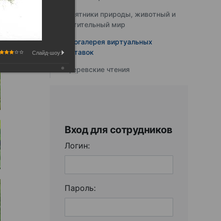
Памятники природы, животный и
растительный мир
Фотогалерея виртуальных
выставок
Слайд-шоу:
Юферевские чтения
Вход для сотрудников
Логин:
Пароль: