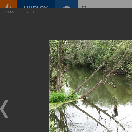
2
из
53
Главная
Контент
Зеленый Город
Виртуальные
выставки
(фотоальбомы)