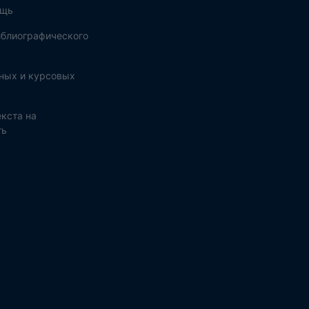
ощь
блиографического
ных и курсовых
кста на
ть