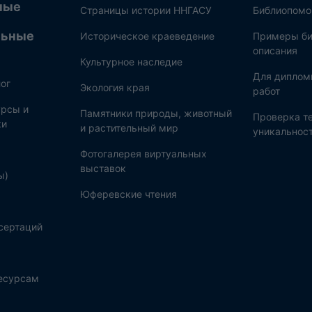
ные
Страницы истории ННГАСУ
Библиопом
льные
Историческое краеведение
Примеры би
описания
Культурное наследие
Для диплом
ог
Экология края
работ
рсы и
Памятники природы, животный
Проверка те
ки
и растительный мир
уникальнос
Фотогалерея виртуальных
выставок
ы)
Юферевские чтения
сертаций
ресурсам