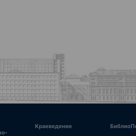
Краеведение
БиблиоП
но-