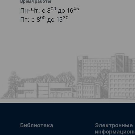
Время работы
00
45
Пн-Чт: с 8
до 16
00
30
Пт: с 8
до 15
Библиотека
Электронные
информацион