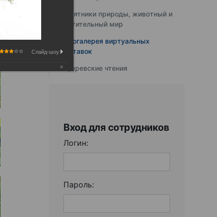
Памятники природы, животный и
растительный мир
Фотогалерея виртуальных
выставок
Слайд-шоу:
Юферевские чтения
Вход для сотрудников
Логин:
Пароль: