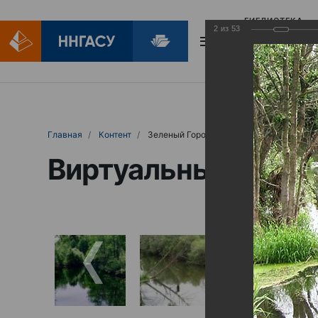
БИБЛИОТЕКА
2
из
53
БИБЛИОПОМОЩ
Главная
Контент
Зеленый Город
Виртуальные выст