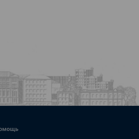
омощь