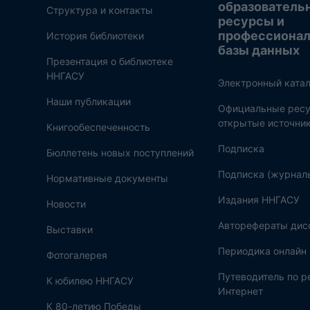
образователь
Структура и контакты
ресурсы и
профессиона
История библиотеки
базы данных
Презентация о библиотеке
ННГАСУ
Электронный катал
Наши публикации
Официальные ресу
открытые источни
Книгообеспеченность
Подписка
Бюллетень новых поступлений
Подписка (журнал
Нормативные документы
Издания ННГАСУ
Новости
Авторефераты дис
Выставки
Периодика онлайн
Фотогалерея
Путеводитель по 
К юбилею ННГАСУ
Интернет
К 80-летию Победы