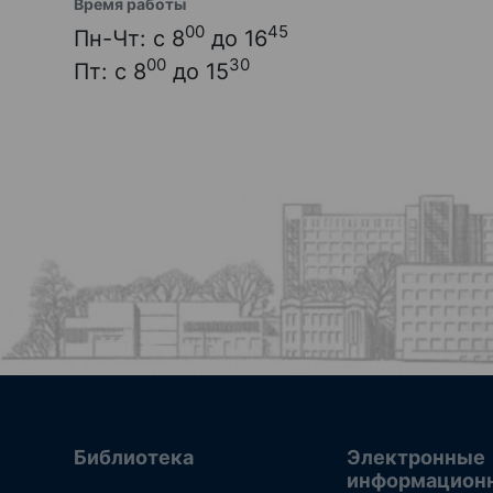
Время работы
00
45
Пн-Чт: с 8
до 16
00
30
Пт: с 8
до 15
Библиотека
Электронные
информацион