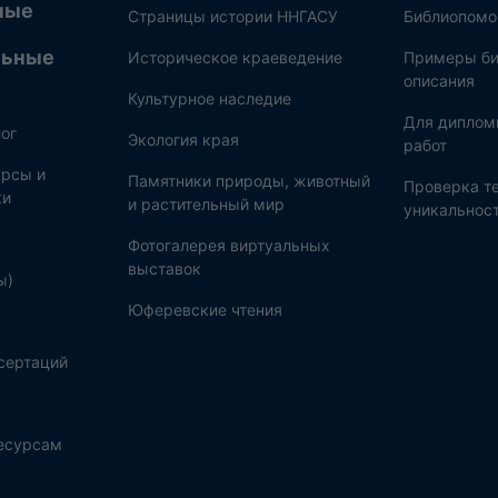
ные
Страницы истории ННГАСУ
Библиопом
льные
Историческое краеведение
Примеры би
описания
Культурное наследие
Для диплом
ог
Экология края
работ
рсы и
Памятники природы, животный
Проверка те
ки
и растительный мир
уникальнос
Фотогалерея виртуальных
выставок
ы)
Юферевские чтения
сертаций
ресурсам