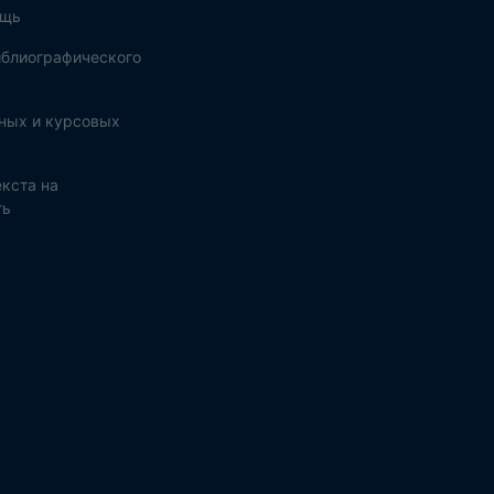
ощь
блиографического
ных и курсовых
кста на
ть