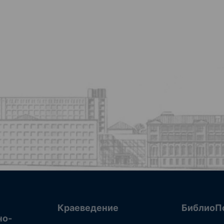
Краеведение
БиблиоП
но-