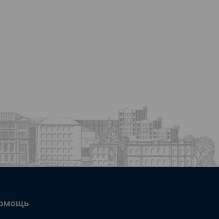
омощь