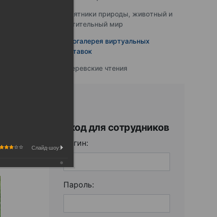
Памятники природы, животный и
растительный мир
Фотогалерея виртуальных
выставок
Юферевские чтения
Вход для сотрудников
Логин:
Слайд-шоу:
Пароль: