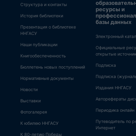
образователь
Структура и контакты
ресурсы и
профессиона
История библиотеки
базы данных
Презентация о библиотеке
ННГАСУ
Электронный катал
Наши публикации
Официальные ресу
открытые источни
Книгообеспеченность
Подписка
Бюллетень новых поступлений
Подписка (журнал
Нормативные документы
Издания ННГАСУ
Новости
Авторефераты дис
Выставки
Периодика онлайн
Фотогалерея
Путеводитель по 
К юбилею ННГАСУ
Интернет
К 80-летию Победы