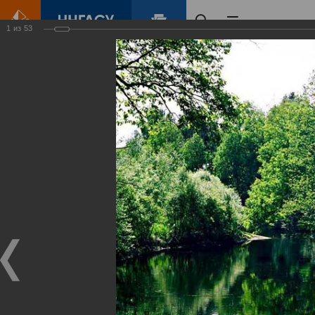
1
из
53
Главная
Контент
Зеленый Город
Виртуальные
выставки
(фотоальбомы)