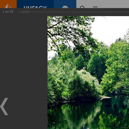
1
из
53
Главная
Контент
Зеленый Город
Виртуальные
выставки
(фотоальбомы)