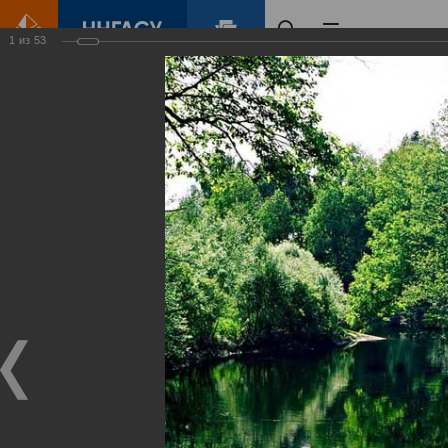
1
из
53
Главная
Контент
Зеленый Город
Виртуальные
выставки
(фотоальбомы)