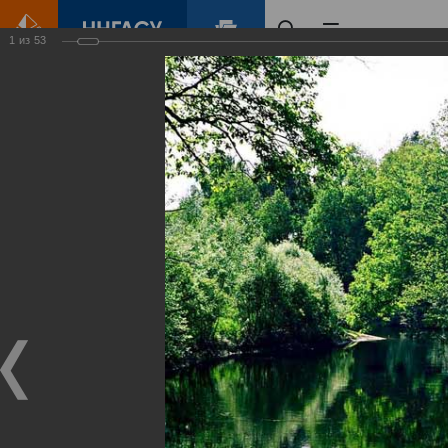
1
из
53
Главная
Контент
Зеленый Город
Виртуальные
выставки
(фотоальбомы)