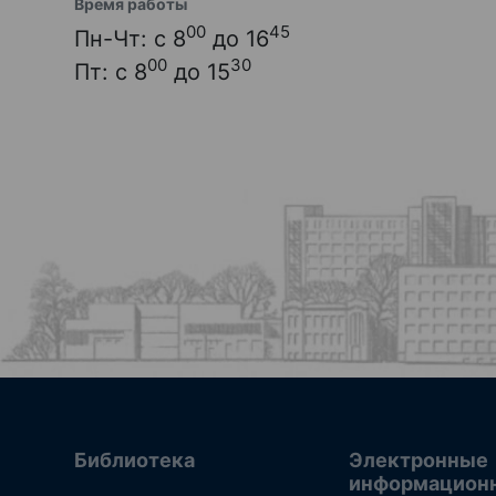
Время работы
00
45
Пн-Чт: с 8
до 16
00
30
Пт: с 8
до 15
Библиотека
Электронные
информацион