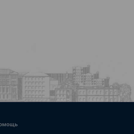
омощь