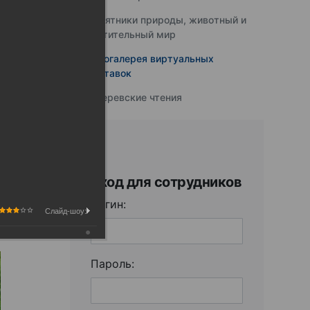
Памятники природы, животный и
растительный мир
Фотогалерея виртуальных
выставок
Юферевские чтения
Вход для сотрудников
Логин:
Слайд-шоу:
Пароль: