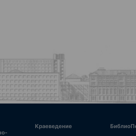
Краеведение
БиблиоП
но-