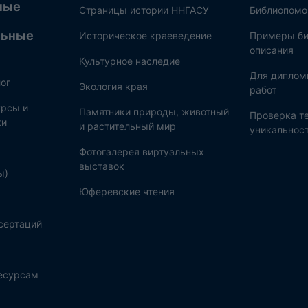
ные
Страницы истории ННГАСУ
Библиопом
льные
Историческое краеведение
Примеры би
описания
Культурное наследие
Для диплом
ог
Экология края
работ
рсы и
Памятники природы, животный
Проверка те
ки
и растительный мир
уникальнос
Фотогалерея виртуальных
выставок
ы)
Юферевские чтения
сертаций
ресурсам