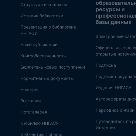
образователь
Структура и контакты
ресурсы и
профессиона
История библиотеки
базы данных
Презентация о библиотеке
ННГАСУ
Электронный катал
Наши публикации
Официальные ресу
открытые источни
Книгообеспеченность
Подписка
Бюллетень новых поступлений
Подписка (журнал
Нормативные документы
Издания ННГАСУ
Новости
Авторефераты дис
Выставки
Периодика онлайн
Фотогалерея
Путеводитель по 
К юбилею ННГАСУ
Интернет
К 80-летию Победы