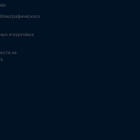
ощь
блиографического
ных и курсовых
кста на
ть