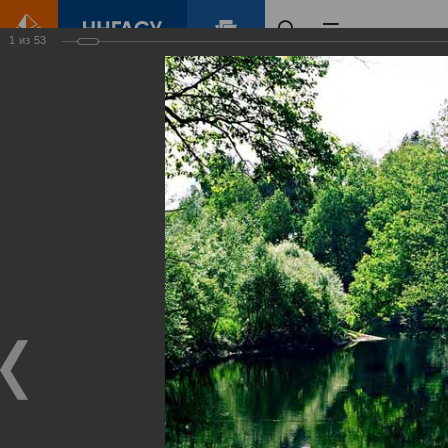
1
из
53
Главная
Контент
Зеленый Город
Виртуальные
выставки
(фотоальбомы)