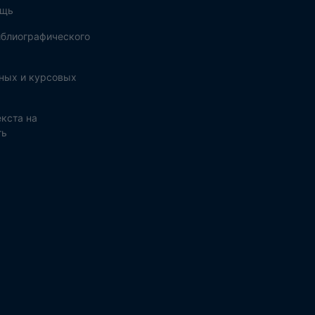
ощь
блиографического
ных и курсовых
кста на
ть