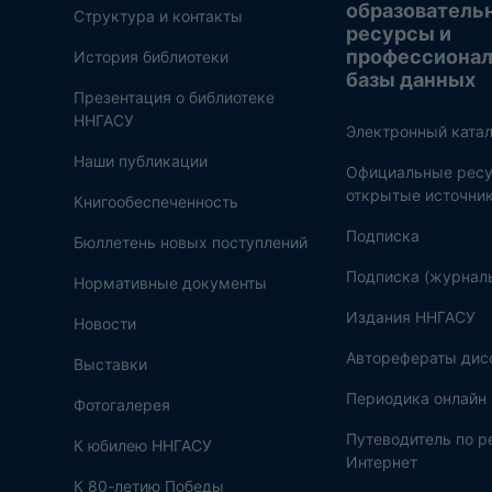
образователь
Структура и контакты
ресурсы и
профессиона
История библиотеки
базы данных
Презентация о библиотеке
ННГАСУ
Электронный катал
Наши публикации
Официальные ресу
открытые источни
Книгообеспеченность
Подписка
Бюллетень новых поступлений
Подписка (журнал
Нормативные документы
Издания ННГАСУ
Новости
Авторефераты дис
Выставки
Периодика онлайн
Фотогалерея
Путеводитель по 
К юбилею ННГАСУ
Интернет
К 80-летию Победы