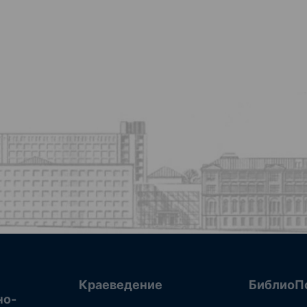
Краеведение
БиблиоП
но-