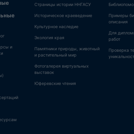
ные
Страницы истории ННГАСУ
Библиопом
льные
Историческое краеведение
Примеры би
описания
Культурное наследие
Для диплом
ог
Экология края
работ
рсы и
Памятники природы, животный
Проверка те
ки
и растительный мир
уникальнос
Фотогалерея виртуальных
выставок
ы)
Юферевские чтения
сертаций
ресурсам