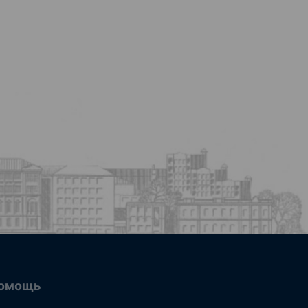
омощь