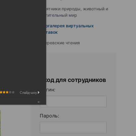
Памятники природы, животный и
растительный мир
Фотогалерея виртуальных
выставок
Юферевские чтения
Вход для сотрудников
Логин:
Слайд-шоу:
Пароль: