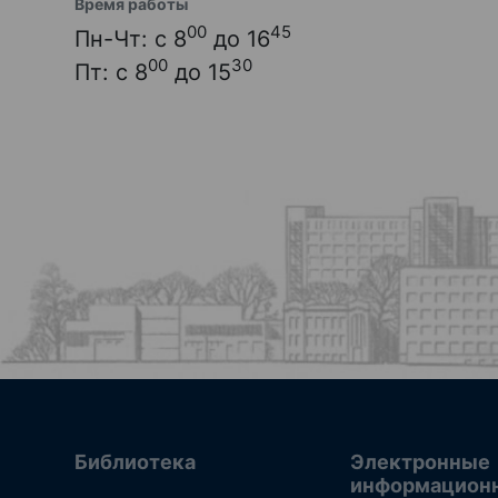
Время работы
00
45
Пн-Чт: с 8
до 16
00
30
Пт: с 8
до 15
Библиотека
Электронные
информацион