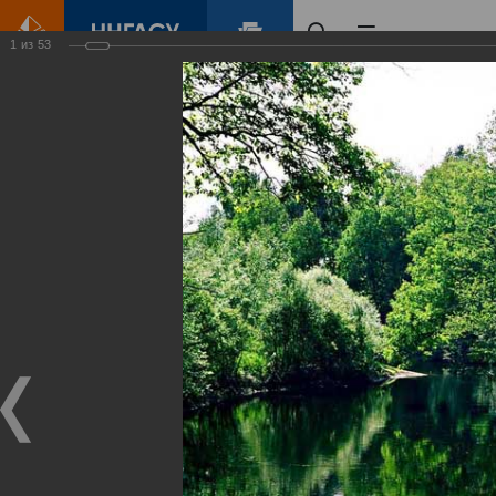
1
из
53
Главная
Контент
Зеленый Город
Виртуальные
выставки
(фотоальбомы)