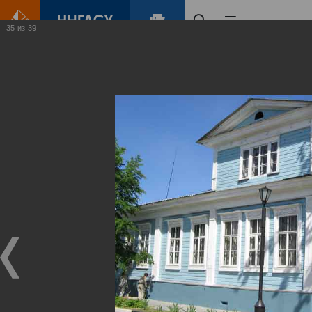
35
из
39
Главная
Контент
Городец
Виртуальные
выставки
(фотоальбомы)