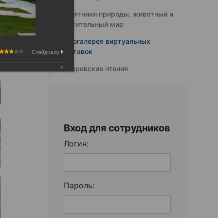
Памятники природы, животный и
растительный мир
Фотогалерея виртуальных
выставок
Слайд-шоу:
Юферевские чтения
Вход для сотрудников
Логин:
Пароль: