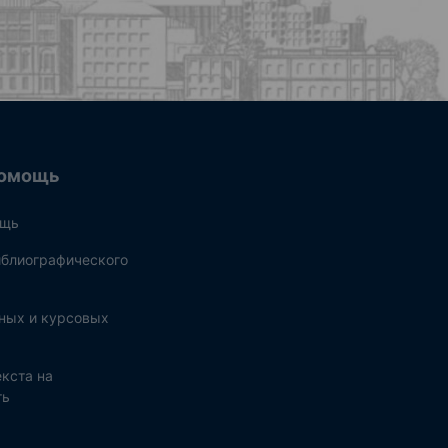
омощь
ощь
блиографического
ных и курсовых
кста на
ть