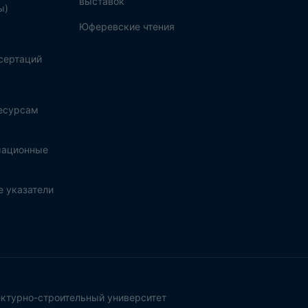
выставок
ы)
Юферевские чтения
сертаций
ресурсам
мационные
 указатели
ктурно-строительный университет