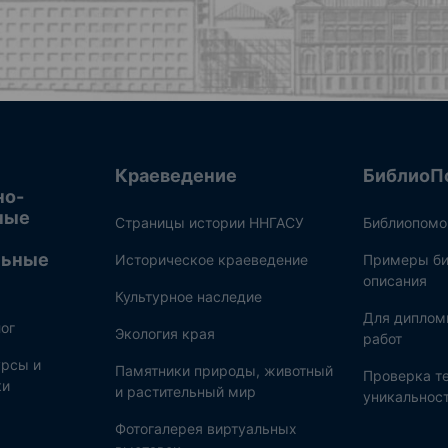
Краеведение
БиблиоП
но-
ные
Страницы истории ННГАСУ
Библиопом
льные
Историческое краеведение
Примеры би
описания
Культурное наследие
Для диплом
ог
Экология края
работ
рсы и
Памятники природы, животный
Проверка те
ки
и растительный мир
уникальнос
Фотогалерея виртуальных