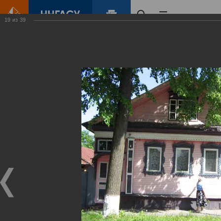
19
из
39
Главная
Контент
Городец
Виртуальные
выставки
(фотоальбомы)