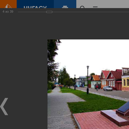
4
из
39
Главная
Контент
Городец
Виртуальные
выставки
(фотоальбомы)