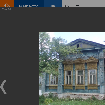
7
из
16
Главная
Контент
Полет над Клязьмой
Виды Гороховца
Виртуальные
выставки
(фотоальбомы)