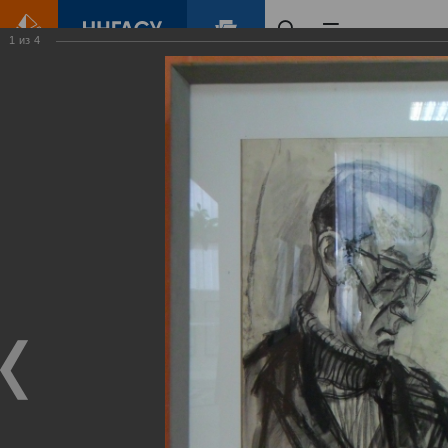
1
из
4
Главная
Контент
Галерея
Персональная выставка Ю. П. Андреева «Ретроперспектива»
Фотогалерея