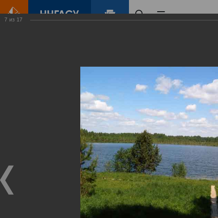
7
из
17
Главная
Контент
Озеро Светлояр
Виртуальные
выставки
(фотоальбомы)